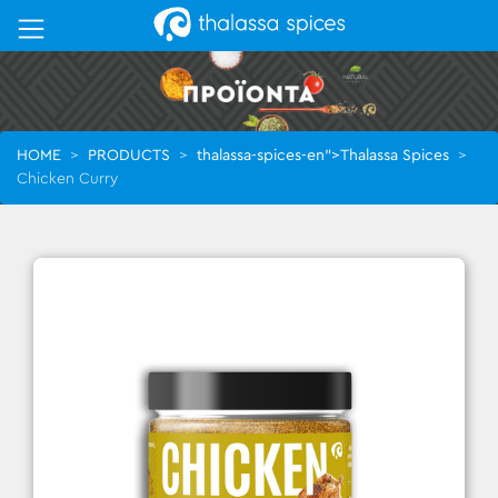
HOME
>
PRODUCTS
>
thalassa-spices-en">Thalassa Spices
>
Chicken Curry