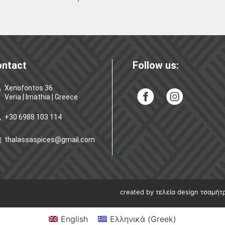
ontact
Follow us:
Xenofontos 36
Veria | Imathia | Greece
+30 6988 103 114
thalassaspices@gmail.com
created by τελεία design τσαμήτ
English
Ελληνικά
(
Greek
)