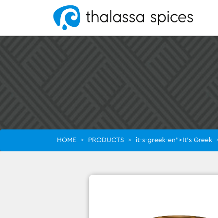
HOME
>
PRODUCTS
>
it-s-greek-en">It’s Greek