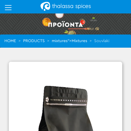
HOME
>
PRODUCTS
>
mixtures">Mixtures
>
Souvlaki