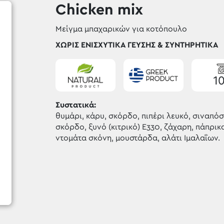
Chicken mix
Μείγμα μπαχαρικών για κοτόπουλο
ΧΩΡΊΣ ΕΝΙΣΧΥΤΙΚΆ ΓΕΎΣΗΣ & ΣΥΝΤΗΡΗΤΙΚΆ
1
Συστατικά:
θυμάρι, κάρυ, σκόρδο, πιπέρι λευκό, σιναπόσ
σκόρδο, ξυνό (κιτρικό) Ε330, ζάχαρη, πάπρι
ντομάτα σκόνη, μουστάρδα, αλάτι Ιμαλαΐων.