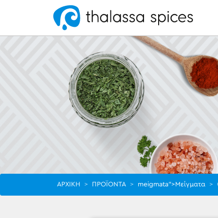
ΑΡΧΙΚΗ
>
ΠΡΟΪΟΝΤΑ
>
meigmata">Μείγματα
>