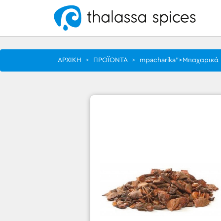
ΑΡΧΙΚΗ
>
ΠΡΟΪΟΝΤΑ
>
mpacharika">Μπαχαρικά