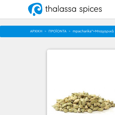
ΑΡΧΙΚΗ
>
ΠΡΟΪΟΝΤΑ
>
mpacharika">Μπαχαρικά