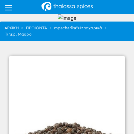
ΑΡΧΙΚΗ
>
ΠΡΟΪΟΝΤΑ
>
mpacharika">Μπαχαρικά
>
Πιπέρι Μαύρο