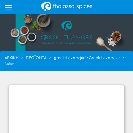
ΑΡΧΙΚΗ
>
ΠΡΟΪΟΝΤΑ
>
greek-flavors-jar">Greek flavors Jar
>
Salad