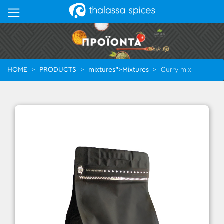
HOME
>
PRODUCTS
>
mixtures">Mixtures
>
Curry mix