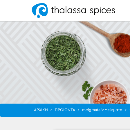
ΑΡΧΙΚΗ
>
ΠΡΟΪΟΝΤΑ
>
meigmata">Μείγματα
>